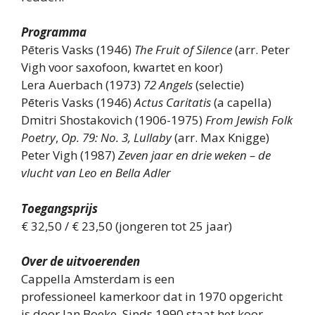
Programma
Pēteris Vasks (1946)
The Fruit of Silence
(arr. Peter
Vigh voor saxofoon, kwartet en koor)
Lera Auerbach (1973)
72 Angels
(selectie)
Pēteris Vasks (1946)
Actus Caritatis
(a capella)
Dmitri Shostakovich (1906-1975)
From Jewish Folk
Poetry
,
Op. 79: No. 3, Lullaby
(arr. Max Knigge)
Peter Vigh (1987)
Zeven jaar en drie weken – de
vlucht van Leo en Bella Adler
Toegangsprijs
€ 32,50 / € 23,50 (jongeren tot 25 jaar)
Over de uitvoerenden
Cappella Amsterdam is een
professioneel kamerkoor dat in 1970 opgericht
is door Jan Boeke. Sinds 1990 staat het koor