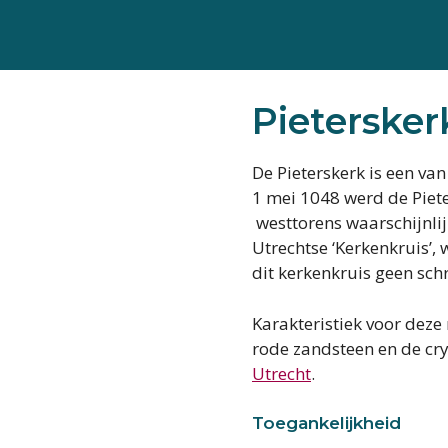
Ga
naar
de
inhoud
Pietersker
De Pieterskerk is een v
1 mei 1048 werd de Piet
westtorens waarschijnli
Utrechtse ‘Kerkenkruis’,
dit kerkenkruis geen sch
Karakteristiek voor deze
rode zandsteen en de cry
Utrecht
.
Toegankelijkheid