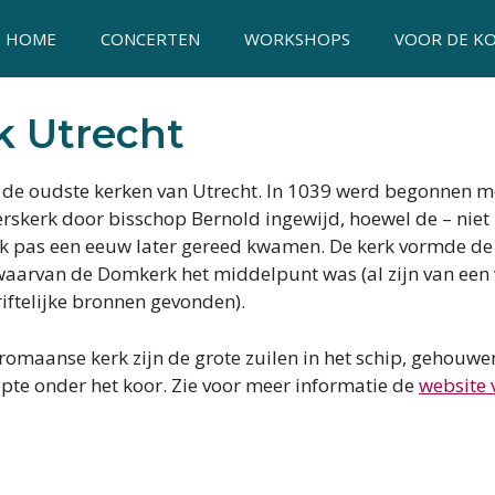
HOME
CONCERTEN
WORKSHOPS
VOOR DE K
k Utrecht
an de oudste kerken van Utrecht. In 1039 werd begonnen 
erskerk door bisschop Bernold ingewijd, hoewel de – nie
jk pas een eeuw later gereed kwamen. De kerk vormde de
 waarvan de Domkerk het middelpunt was (al zijn van een
riftelijke bronnen gevonden).
 romaanse kerk zijn de grote zuilen in het schip, gehouwen
pte onder het koor. Zie voor meer informatie de
website 