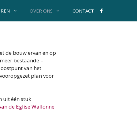
OREN
OVER ONS
CONTACT
met de bouw ervan en op
t meer bestaande –
 oostpunt van het
 vooropgezet plan voor
 uit één stuk
van de Eglise Wallonne