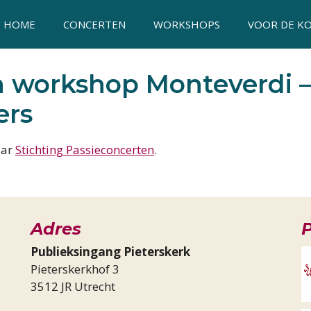
HOME
CONCERTEN
WORKSHOPS
VOOR DE K
n workshop Monteverdi 
ers
aar
Stichting Passieconcerten
.
Adres
P
Publieksingang Pieterskerk
Pieterskerkhof 3
3512 JR Utrecht