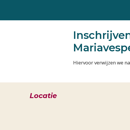
Ga
naar
de
inhoud
Inschrijve
Mariavesp
Hiervoor verwijzen we n
Locatie