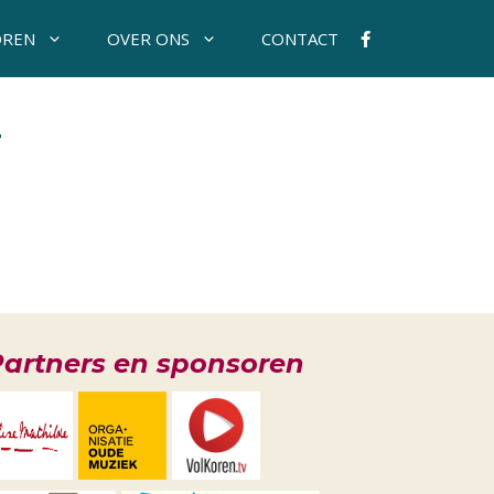
OREN
OVER ONS
CONTACT
–
artners en sponsoren