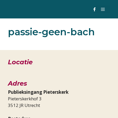
Ga
MENU
naar
de
inhoud
passie-geen-bach
Locatie
Adres
Publieksingang Pieterskerk
Pieterskerkhof 3
3512 JR Utrecht