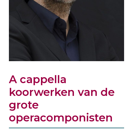
A cappella
koorwerken van de
grote
operacomponisten