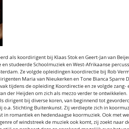
erd als koordirigent bij Klaas Stok en Geert-Jan van Beij
e en studeerde Schoolmuziek en West-Afrikaanse percuss
erdam. Ze volgde opleidingen koordirectie bij Rob Verm
dirigenten Maria van Nieukerken en Tone Bianca Sparre Da
jvak tijdens de opleiding Koordirectie en ze volgde zang-
 van der Heijden om zich als mezzo verder te ontwikkelen.
ls dirigent bij diverse koren, van beginnend tot gevorder
j o.a. Stichting Buitenkunst. Zij verdiepte zich in koormu
t in romantiek en hedendaagse koormuziek. Ook met we
 genre of windstreek de muziek ook komt, zij zoekt naar d