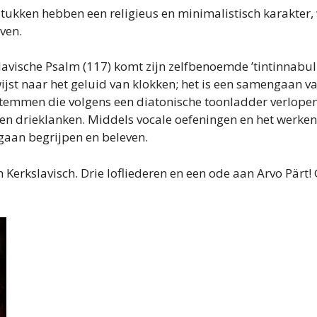
tukken hebben een religieus en minimalistisch karakter,
ven.
lavische Psalm (117) komt zijn zelfbenoemde ’tintinnabuli-
rwijst naar het geluid van klokken; het is een samengaan
temmen die volgens een diatonische toonladder verlope
n drieklanken. Middels vocale oefeningen en het werken
 gaan begrijpen en beleven.
n Kerkslavisch. Drie lofliederen en een ode aan Arvo Pärt! 