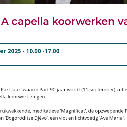
A capella koorwerken v
er 2025
- 10.00 -17.00
o Pärt Jaar, waarin Pärt 90 jaar wordt (11 september) zul
pella koorwerk zingen.
drukwekkende, meditatieve ‘Magnificat’, de opzwepende P
n ‘Bogoroditse Djévo’, een vlot en lichtvoetig ‘Ave Maria’.