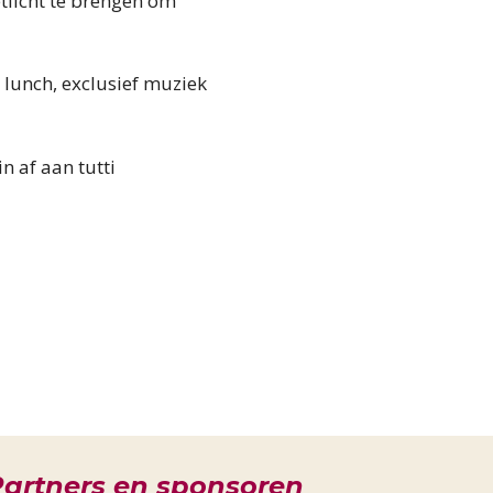
etlicht te brengen om
n lunch, exclusief muziek
 af aan tutti
artners en sponsoren