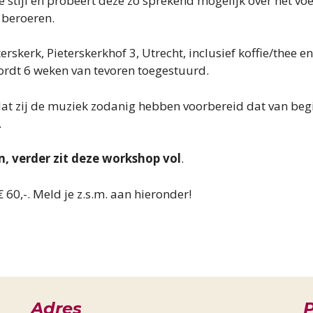
 stijl en probeert deze zo sprekend mogelijk over het vo
 beroeren.
erskerk, Pieterskerkhof 3, Utrecht, inclusief koffie/thee e
wordt 6 weken van tevoren toegestuurd.
t zij de muziek zodanig hebben voorbereid dat van begin
.
, verder zit deze workshop vol
.
 60,-. Meld je z.s.m. aan hieronder!
Adres
P