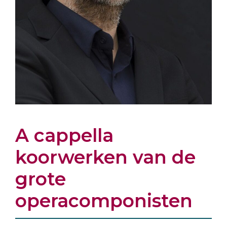
A cappella
koorwerken van de
grote
operacomponisten